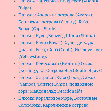
Плюм Атлантический хребет (Atlantic
Ridge)
Плюмы: Азорские острова (Azores),
Канарские острова (Canary), Кабо-
Верде (Cape Verde).
Плюмы Буве (Bouvet), Шона (Shona)
Плюмы Боуи (Bowie), Хуан-де-Фука
(Juan de Fuca)/Кобб (Cobb), Йеллоустоун
(Yellowstone).
Плюмы Кокосовый (Килинг) Cocos
(Keeling), Юг Острова Ява (South of Java)
Плюмы Островов Кука (Cook), Самоа
(Samoa), Таити (Tahiti), подводной
горы Макдональд (Macdonald)
Плюмы Коралловое море, Восточные
Соломоны, Каролинские острова