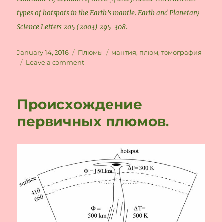
types of hotspots in the Earth’s mantle. Earth and Planetary
Science Letters 205 (2003) 295-308.
Posted
Categories
Tags
January 14, 2016
Плюмы
мантия
,
плюм
,
томография
on
on
Leave a comment
Два
типа
плюмов
Происхождение
в
нижней
первичных плюмов.
мантии
и
два
типа
горячих
точек.