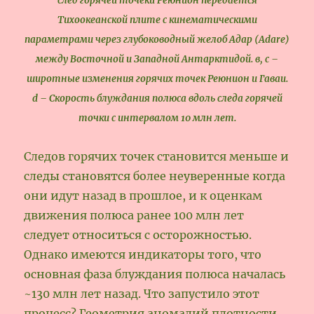
след горячей точеки Реюнион передается
Тихоокеанской плите с кинематическими
параметрами через глубоководный желоб Адар (Adare)
между Восточной и Западной Антарктидой. в, с –
широтные изменения горячих точек Реюнион и Гаваи.
d – Скорость блуждания полюса вдоль следа горячей
точки с интервалом 10 млн лет.
Следов горячих точек становится меньше и
следы становятся более неуверенные когда
они идут назад в прошлое, и к оценкам
движения полюса ранее 100 млн лет
следует относиться с осторожностью.
Однако имеются индикаторы того, что
основная фаза блуждания полюса началась
~130 млн лет назад. Что запустило этот
процесс? Геометрия аномалий плотности,