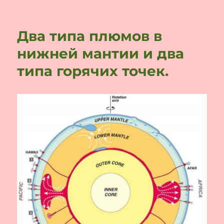
Конвекция
в
нижней
Два типа плюмов в
мантии.
нижней мантии и два
типа горячих точек.