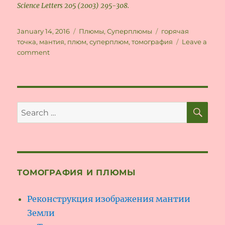
Science Letters 205 (2003) 295-308.
Posted
Categories
Tags
January 14, 2016
Плюмы
,
Суперплюмы
горячая
on
точка
,
мантия
,
плюм
,
суперплюм
,
томография
Leave a
on
comment
Происхождение
первичных
плюмов.
SE
Search
for:
ТОМОГРАФИЯ И ПЛЮМЫ
Реконструкция изображения мантии
Земли