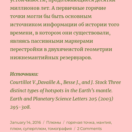
миллионов лет. А первичные горячие
точки могли бы быть основным
источником информации об истории того
времени, в котором они существовали,
являясь пассивными маркерами
перестройки в двухячеистой геометрии
нижнемантийных резервуаров.
Источники:
Courtillot V.,Davaille A., Besse J., and J. Stock Three
distinct types of hotspots in the Earth’s mantle.
Earth and Planetary Science Letters 205 (2003)
295-308.
Posted
Categories
Tags
January 14, 2016
Плюмы
горячая точка
,
мантия
,
on
on
плюм
,
суперплюм
,
томография
2 Comments