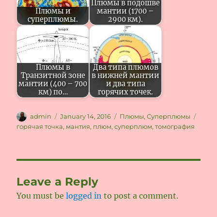
Плюмы в подошве
Плюмы и
мантии (1700 –
суперплюмы.
2900 км).
Плюмы в
Два типа плюмов
Транзитной зоне
в нижней мантии
мантии (400 – 700
и два типа
км) по…
горячих точек.
Author
Posted
Categories
Tags
admin
January 14, 2016
Плюмы
,
Суперплюмы
on
горячая точка
,
мантия
,
плюм
,
суперплюм
,
томография
Leave a Reply
You must be
logged in
to post a comment.