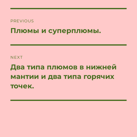
Post
PREVIOUS
navigation
Плюмы и суперплюмы.
Previous
post:
NEXT
Два типа плюмов в нижней
Next
post:
мантии и два типа горячих
точек.