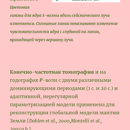
Цветовая
гаммы для ядра S-волны вдоль сейсмического луча
изменяется. Сплошные линии показывают изменение
чувствительности ядра с глубиной на линии,
проходящей через вершину луча.
Конечно-частотная томография
и на
годографах
Р
-волн с двумя различными
доминирующими периодами (1 с. и 20 с.) и
адаптивной, нерегулярной
параметризацией модели применена для
реконструкции глобальной модели мантии
Земли [
Dahlen et al., 2000,Montelli et al.,
2004а,b
].