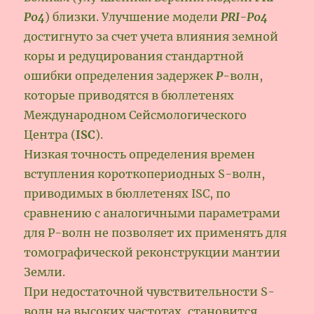
P04
) близки. Улучшение модели
PRI-P04
достигнуто за счет учета влияния земной
коры и редуцирования стандартной
ошибки определения задержек
P
-волн,
которые приводятся в бюллетенях
Международном Сейсмологического
Центра (
ISC
).
Низкая точность определения времен
вступления короткопериодных S-волн,
приводимых в бюллетенях ISC, по
сравнению с аналогичными параметрами
для Р-волн не позволяет их применять для
томографической реконструкции мантии
Земли.
При недостаточной чувствительности S-
волн на высоких частотах, становится