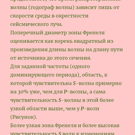
волны (годограф волны) зависит лишь от
скорости среды в окрестности
сейсмического луча.
Поперечный диаметр зоны Френеля
оценивается как корень квадратный из
произведения длины волны на длину пути
от источника до этого сечения.
Для заданной частоты (одного
доминирующего периода), область, к
которой чувствительна
S
-волна примерно
на 30% уже, чем для
Р
-волны, а сама
чувствительность
S
-волны в этой более
узкой области выше, чем у
Р
-волн
(Рисунок).
Более узкая зона Френеля и более высокая
чувствительность
S
волн к изменениям