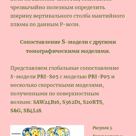
чрезвычайно полезным определить
ширину вертикального столба мантийного
плюма по данным Р-волн.
S
Сопоставление
-модели с другими
томографическими моделями.
Представляем глобальные сопоставление
S
-модели
PRI-S05
с моделью
PRI-P05
и
несколько скоростными моделями,
полученными по поверхностным
волнам:
SAW24B16,
S362D1,
S20RTS
,
S&G,
SB4L18
.
Рисунок 3.