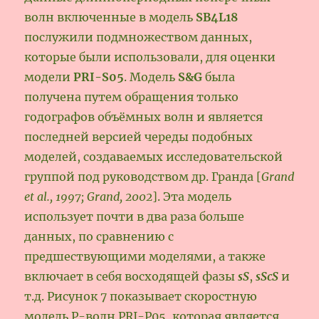
волн включенные в модель
SB4L18
послужили подмножеством данных,
которые были использовали, для оценки
модели
PRI-S05
. Модель
S&G
была
получена путем обращения только
годографов объёмных волн и является
последней версией череды подобных
моделей, создаваемых исследовательской
группой под руководством др. Гранда [
Grand
et al., 1997; Grand, 2002
]. Эта модель
использует почти в два раза больше
данных, по сравнению с
предшествующими моделями, а также
включает в себя восходящей фазы
sS
,
sScS
и
т.д. Рисунок 7 показывает скоростную
модель Р-волн PRI-P05, которая является