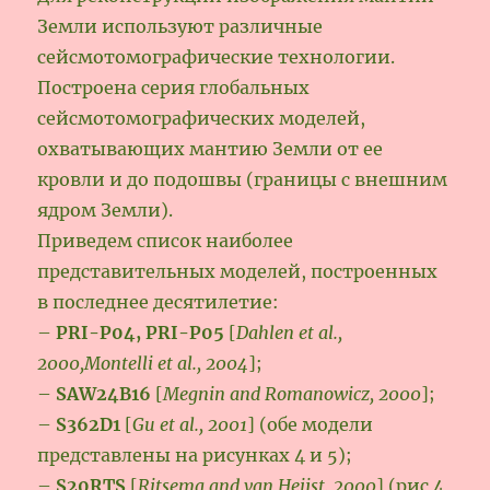
Земли используют различные
сейсмотомографические технологии.
Построена серия глобальных
сейсмотомографических моделей,
охватывающих мантию Земли от ее
кровли и до подошвы (границы с внешним
ядром Земли).
Приведем список наиболее
представительных моделей, построенных
в последнее десятилетие:
–
PRI-P04, PRI-P05
[
Dahlen et al.,
2000,Montelli et al., 2004
];
–
SAW24B16
[
Megnin and Romanowicz, 2000
];
–
S362D1
[
Gu et al., 2001
] (обе модели
представлены на рисунках 4 и 5);
–
S20RTS
[
Ritsema and van Heijst, 2000
] (рис 4