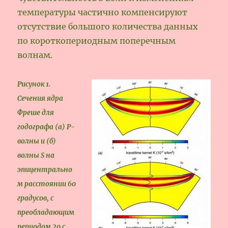
температуры частично компенсируют
отсутствие большого количества данных
по короткопериодным поперечным
волнам.
Рисунок 1.
Сечения ядра
Фреше для
годографа (а) Р-
волны и (б)
волны S на
эпицентрально
м расстоянии 60
градусов, с
преобладающим
периодом 20 с.