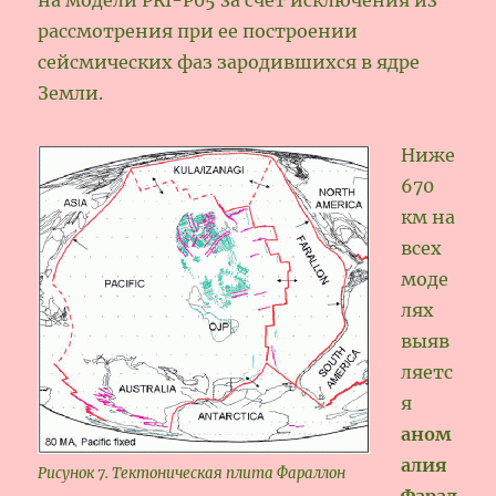
рассмотрения при ее построении
сейсмических фаз зародившихся в ядре
Земли.
Ниже
670
км на
всех
моде
лях
выяв
ляетс
я
аном
алия
Рисунок 7. Тектоническая плита Фараллон
Фарал