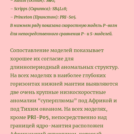
– Austin (Остин): S&G;
– Scripps (Скриппса): SB4L18;
– Princeton (Принстон): PRI-S05.
В нижнем ряду показана скоростную модель Р-волн
для непосредственного сравнения P- и S-моделей.
Сопоставление моделей показывает
хорошее их согласие для
длиннопериодный аномальных структур.
На всех моделях в наиболее глубоких
горизонтах нижней мантии выявляются
две очень крупные низкоскоростные
аномалии “суперплюмы” под Африкой и
под Тихим океаном. На всех моделях,
кроме
PRI-P05
, непосредственно над
границей ядро-мантия расположен
Африканский суперплюм, который