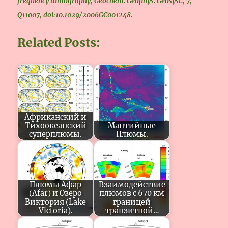
frequency tomography, Geochem. Geophys. Geosyst., 7,
Q11007, doi:10.1029/2006GC001248.
Related Posts:
Африканский и
Тихоокеанский
Мантийные
суперплюмы.
Плюмы.
Плюмы Афар
Взаимодействие
(Afar) и Озеро
плюмов с 670 км
Виктория (Lake
границей
Victoria).
транзитной…