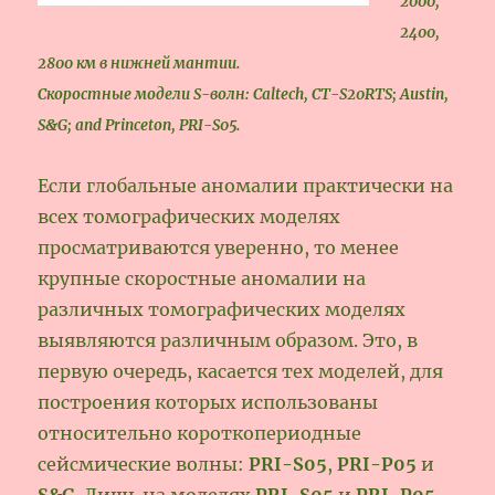
2000,
2400,
2800 км в нижней мантии.
Скоростные модели S-волн: Caltech, CT-S20RTS; Austin,
S&G; and Princeton, PRI-S05.
Если глобальные аномалии практически на
всех томографических моделях
просматриваются уверенно, то менее
крупные скоростные аномалии на
различных томографических моделях
выявляются различным образом. Это, в
первую очередь, касается тех моделей, для
построения которых использованы
относительно короткопериодные
сейсмические волны:
PRI-S05
,
PRI-P05
и
S&G
. Лишь на моделях
PRI-S05
и
PRI-P05