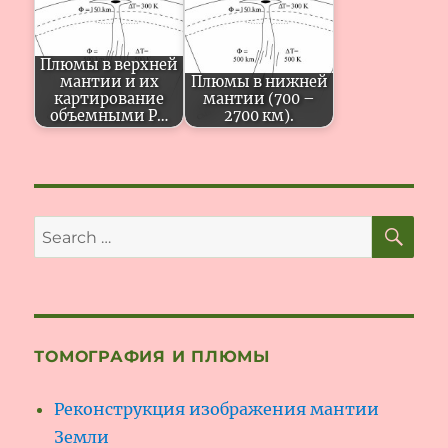
Плюмы в верхней
мантии и их
Плюмы в нижней
картирование
мантии (700 –
объемными P…
2700 км).
SE
Search
for:
ТОМОГРАФИЯ И ПЛЮМЫ
Реконструкция изображения мантии
Земли