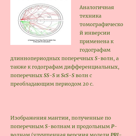
Аналогичная
техника
томографическо
й инверсии
применена к
годографам
длиннопериодных поперечных
S
-волн, а
также к годографам дифференциальных,
поперечных
SS-S
и
ScS-S
волн с
преобладающим периодом 20 с.
Изображения мантии, полученные по
поперечным
S
-волнам и продольным
Р
-
волнам (улучшенная версиия модели
PRI-