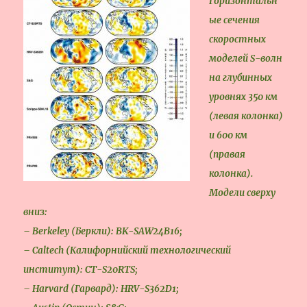
Горизонтальн
ые сечения
скоростных
моделей S-волн
на глубинных
уровнях 350 км
(левая колонка)
и 600 км
(правая
колонка).
Модели сверху
вниз:
– Berkeley (Беркли): BK-SAW24B16;
– Caltech (Калифорнийский технологический
институт): CT-S20RTS;
– Harvard (Гарвард): HRV-S362D1;