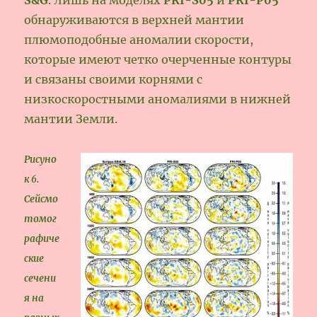
обнаруживаются в верхней мантии
плюмоподобные аномалии скорости,
которые имеют четко очерченные контуры
и связаны своими корнями с
низкоскоростными аномалиями в нижней
мантии Земли.
Рисуно
к 6.
Сейсмо
томог
рафиче
ские
сечени
я на