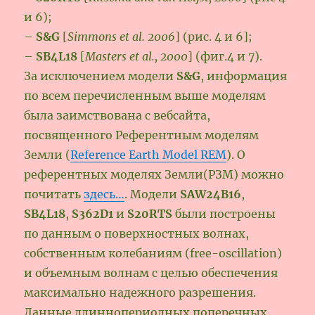
и 6);
–
S&G
[
Simmons et al. 2006
] (рис. 4 и 6];
–
SB4L18
[
Masters et al., 2000
] (фиг.4 и 7).
За исключением модели
S&G
, информация
по всем перечисленным выше моделям
была заимствована с вебсайта,
посвященного Референтным моделям
Земли (
Reference Earth Model REM
). О
референтных моделях Земли(РЗМ) можно
почитать
здесь…
. Модели
SAW24B16
,
SB4L18
,
S362D1
и
S20RTS
были построены
по данным о поверхностных волнах,
собственным колебаниям (free-oscillation)
и объемным волнам с целью обеспечения
максимально надежного разрешения.
Данные длиннопериодных поперечных