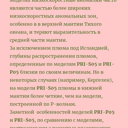
являются частью более широких
низкоскоростных аномальных зон,
особенно в в верхней мантии Тихого
океана, и теряют выразительность в
средней части мантии.
За исключением плюма под Исландией,
глубины распространения плюмов,
определенные по моделям
PRI-S05
и
PRI-
P05
близки по своим величинам. Но в
некоторых случаях (например, Кергелен),
на модели
PRI-S05
плюмы в нижней
мантии более четкие, чем на модели,
построенной по Р-волнам.
Заметной особенностей моделей
PRI-P05
и
PRI-S05
, по сравнению с моделями,
построенными с помощью классических