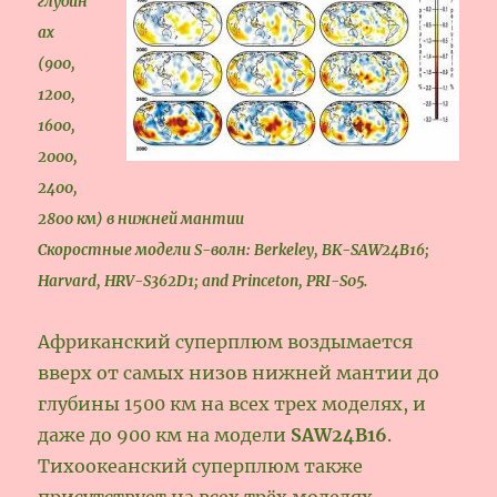
глубин
ах
(900,
1200,
1600,
2000,
2400,
2800 км) в нижней мантии
Скоростные модели S-волн: Berkeley, BK-SAW24B16;
Harvard, HRV-S362D1; and Princeton, PRI-S05.
Африканский суперплюм воздымается
вверх от самых низов нижней мантии до
глубины 1500 км на всех трех моделях, и
даже до 900 км на модели
SAW24B16
.
Тихоокеанский суперплюм также
присутствует на всех трёх моделях.