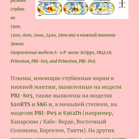
разных
глубин
ах
(900,
1200, 1600, 2000, 2400, 2800 км) в нижней мантии
Земли
Скоростные модели S- и Р-волн: Scripps, SB4L18;
Princeton, PRI-S05, and Princeton, PRI-P05
Плюмы, имеющие глубинные корни в
нижней мантии, выявленные на модели
PRI-S05
, также выявлены на моделях
S20RTS
и
S&G
и, в меньшей степени, на
моделях
PRI-P05
и
S362D1
(например,
Канарские / Кабо-Верде, Восточный
Соломона, Кергелен, Таити). На других
моделях низкоскоростные аномалии часто